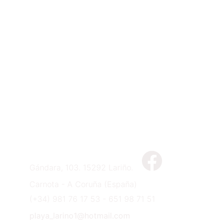
CONTACTAR
PLAYA DE LARIÑO
Gándara, 103. 15292 Lariño.
Carnota - A Coruña (España)
(+34) 981 76 17 53 - 651 98 71 51
playa_larino1@hotmail.com