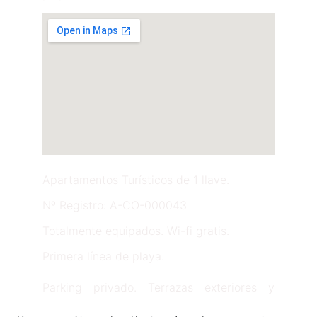
Apartamentos Turísticos de 1 llave.
Nº Registro: A-CO-000043
Totalmente equipados. Wi-fi gratis.
Primera línea de playa.
Parking privado. Terrazas exteriores y
jardines con vistas al mar.